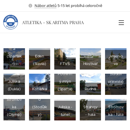
Nábor atletů
5-15 let probíhá celoročně
ATLETIKA - SK ARITMA PRAHA
Děkank
a
(Spartak
Eden
Jesenio
)
(Slavia)
FTVS
Hostivař
va
Strahov
Podvinn
(stadion
Juliska
ý mlýn
přátelství)
ZŠ
(Dukla)
Kotlářka
(Sparta)
Rudná
Jánskéh
Stromov
o
ka
(Stodůlk
Juliska -
Strahov
Stromov
(Olymp)
y)
tunel
- hala
ka - hala