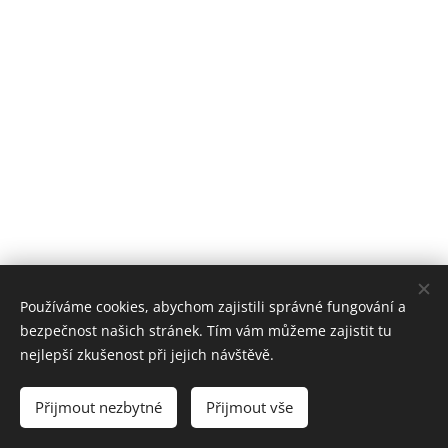
Používáme cookies, abychom zajistili správné fungování a
bezpečnost našich stránek. Tím vám můžeme zajistit tu
nejlepší zkušenost při jejich návštěvě.
© 2022 Atletika - SK Aritma Praha
Přijmout nezbytné
Přijmout vše
Vytvořeno službou
Webnode
Cookies